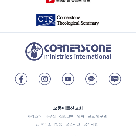
모퉁이돌선교회
사역소개
사무실
신앙고백
연혁
선교 연구원
광야의 소리방송
문광서원
공지사항