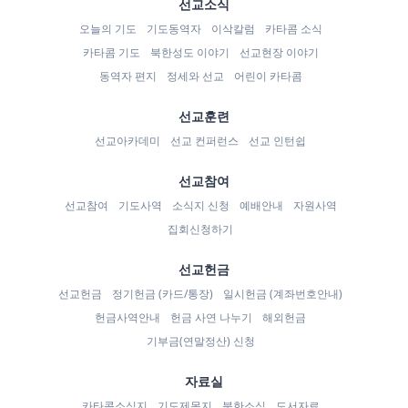
선교소식
오늘의 기도
기도동역자
이삭칼럼
카타콤 소식
카타콤 기도
북한성도 이야기
선교현장 이야기
동역자 편지
정세와 선교
어린이 카타콤
선교훈련
선교아카데미
선교 컨퍼런스
선교 인턴쉽
선교참여
선교참여
기도사역
소식지 신청
예배안내
자원사역
집회신청하기
선교헌금
선교헌금
정기헌금 (카드/통장)
일시헌금 (계좌번호안내)
헌금사역안내
헌금 사연 나누기
해외헌금
기부금(연말정산) 신청
자료실
카타콤소식지
기도제목지
북한소식
도서자료