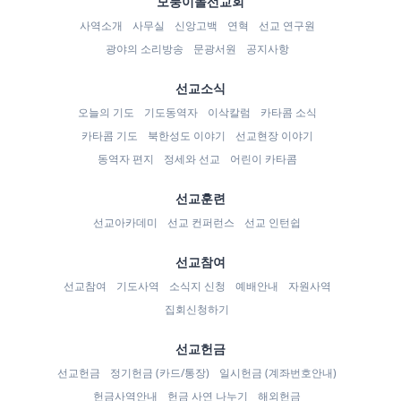
모퉁이돌선교회
사역소개
사무실
신앙고백
연혁
선교 연구원
광야의 소리방송
문광서원
공지사항
선교소식
오늘의 기도
기도동역자
이삭칼럼
카타콤 소식
카타콤 기도
북한성도 이야기
선교현장 이야기
동역자 편지
정세와 선교
어린이 카타콤
선교훈련
선교아카데미
선교 컨퍼런스
선교 인턴쉽
선교참여
선교참여
기도사역
소식지 신청
예배안내
자원사역
집회신청하기
선교헌금
선교헌금
정기헌금 (카드/통장)
일시헌금 (계좌번호안내)
헌금사역안내
헌금 사연 나누기
해외헌금