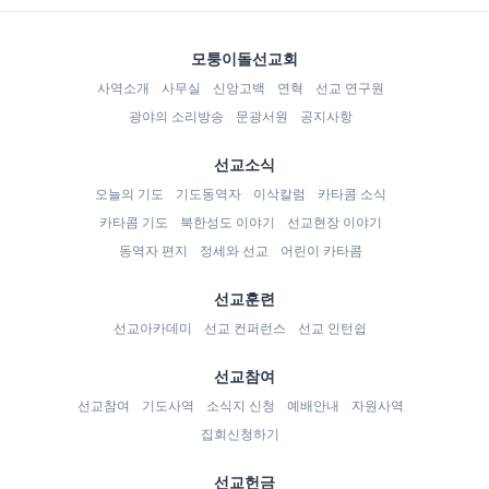
모퉁이돌선교회
사역소개
사무실
신앙고백
연혁
선교 연구원
광야의 소리방송
문광서원
공지사항
선교소식
오늘의 기도
기도동역자
이삭칼럼
카타콤 소식
카타콤 기도
북한성도 이야기
선교현장 이야기
동역자 편지
정세와 선교
어린이 카타콤
선교훈련
선교아카데미
선교 컨퍼런스
선교 인턴쉽
선교참여
선교참여
기도사역
소식지 신청
예배안내
자원사역
집회신청하기
선교헌금