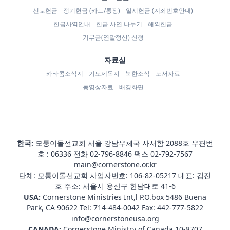
선교헌금
정기헌금 (카드/통장)
일시헌금 (계좌번호안내)
헌금사역안내
헌금 사연 나누기
해외헌금
기부금(연말정산) 신청
자료실
카타콤소식지
기도제목지
북한소식
도서자료
동영상자료
배경화면
한국:
모퉁이돌선교회 서울 강남우체국 사서함 2088호 우편번
호 : 06336 전화
02-796-8846
팩스 02-792-7567
main@cornerstone.or.kr
단체: 모퉁이돌선교회 사업자번호: 106-82-05217 대표: 김진
호 주소: 서울시 용산구 한남대로 41-6
USA:
Cornerstone Ministries Int,l P.O.box 5486 Buena
Park, CA 90622 Tel:
714-484-0042
Fax: 442-777-5822
info@cornerstoneusa.org
CANADA:
Cornerstone Ministry of Canada 10-8707