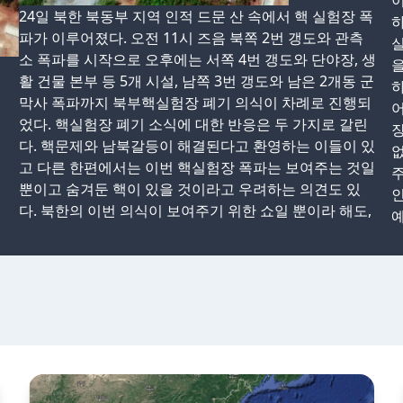
24일 북한 북동부 지역 인적 드문 산 속에서 핵 실험장 폭
파가 이루어졌다. 오전 11시 즈음 북쪽 2번 갱도와 관측
실
소 폭파를 시작으로 오후에는 서쪽 4번 갱도와 단야장, 생
을
활 건물 본부 등 5개 시설, 남쪽 3번 갱도와 남은 2개동 군
하
막사 폭파까지 북부핵실험장 폐기 의식이 차례로 진행되
었다. 핵실험장 폐기 소식에 대한 반응은 두 가지로 갈린
장
다. 핵문제와 남북갈등이 해결된다고 환영하는 이들이 있
고 다른 한편에서는 이번 핵실험장 폭파는 보여주는 것일
주
뿐이고 숨겨둔 핵이 있을 것이라고 우려하는 의견도 있
인
다. 북한의 이번 의식이 보여주기 위한 쇼일 뿐이라 해도,
예