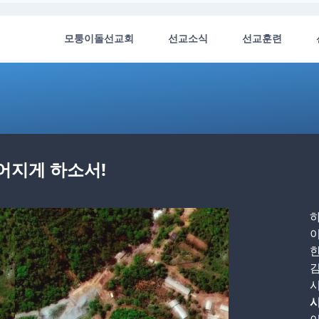
모퉁이돌선교회
선교소식
선교훈련
어지게 하소서!
이
한
김
시