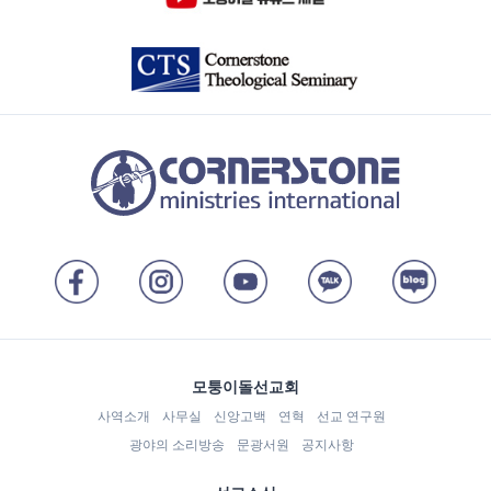
모퉁이돌선교회
사역소개
사무실
신앙고백
연혁
선교 연구원
광야의 소리방송
문광서원
공지사항