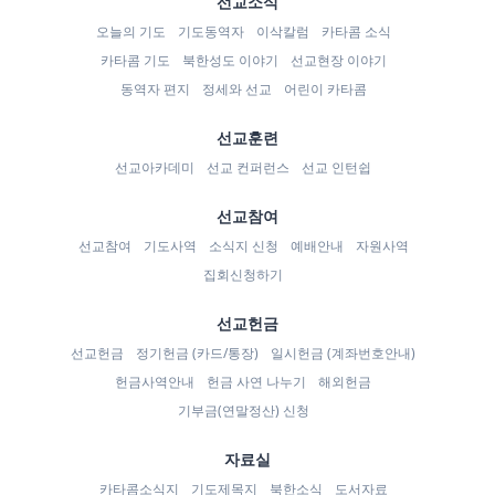
선교소식
오늘의 기도
기도동역자
이삭칼럼
카타콤 소식
카타콤 기도
북한성도 이야기
선교현장 이야기
동역자 편지
정세와 선교
어린이 카타콤
선교훈련
선교아카데미
선교 컨퍼런스
선교 인턴쉽
선교참여
선교참여
기도사역
소식지 신청
예배안내
자원사역
집회신청하기
선교헌금
선교헌금
정기헌금 (카드/통장)
일시헌금 (계좌번호안내)
헌금사역안내
헌금 사연 나누기
해외헌금
기부금(연말정산) 신청
자료실
카타콤소식지
기도제목지
북한소식
도서자료