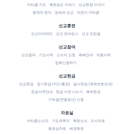
카타콤 기도
북한성도 이야기
선교현장 이야기
동역자 편지
정세와 선교
어린이 카타콤
선교훈련
선교아카데미
선교 컨퍼런스
선교 인턴쉽
선교참여
선교참여
기도사역
소식지 신청
예배안내
자원사역
집회신청하기
선교헌금
선교헌금
정기헌금 (카드/통장)
일시헌금 (계좌번호안내)
헌금사역안내
헌금 사연 나누기
해외헌금
기부금(연말정산) 신청
자료실
카타콤소식지
기도제목지
북한소식
도서자료
동영상자료
배경화면