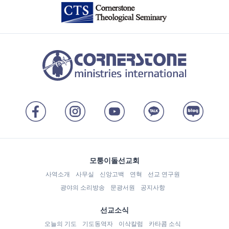
모퉁이돌선교회
사역소개
사무실
신앙고백
연혁
선교 연구원
광야의 소리방송
문광서원
공지사항
선교소식
오늘의 기도
기도동역자
이삭칼럼
카타콤 소식