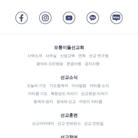
모퉁이돌선교회
사역소개
사무실
신앙고백
연혁
선교 연구원
광야의 소리방송
문광서원
공지사항
선교소식
오늘의 기도
기도동역자
이삭칼럼
카타콤 소식
카타콤 기도
북한성도 이야기
선교현장 이야기
동역자 편지
정세와 선교
어린이 카타콤
선교훈련
선교아카데미
선교 컨퍼런스
선교 인턴쉽
선교참여