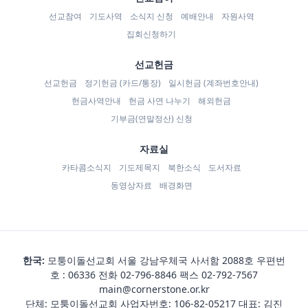
선교참여
기도사역
소식지 신청
예배안내
자원사역
집회신청하기
선교헌금
선교헌금
정기헌금 (카드/통장)
일시헌금 (계좌번호안내)
헌금사역안내
헌금 사연 나누기
해외헌금
기부금(연말정산) 신청
자료실
카타콤소식지
기도제목지
북한소식
도서자료
동영상자료
배경화면
한국:
모퉁이돌선교회 서울 강남우체국 사서함 2088호 우편번
호 : 06336 전화
02-796-8846
팩스 02-792-7567
main@cornerstone.or.kr
단체: 모퉁이돌선교회 사업자번호: 106-82-05217 대표: 김진