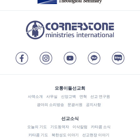
모퉁이돌선교회
사역소개
사무실
신앙고백
연혁
선교 연구원
광야의 소리방송
문광서원
공지사항
선교소식
오늘의 기도
기도동역자
이삭칼럼
카타콤 소식
카타콤 기도
북한성도 이야기
선교현장 이야기