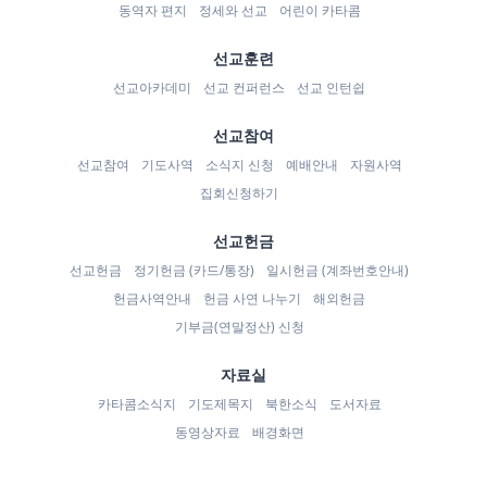
동역자 편지
정세와 선교
어린이 카타콤
선교훈련
선교아카데미
선교 컨퍼런스
선교 인턴쉽
선교참여
선교참여
기도사역
소식지 신청
예배안내
자원사역
집회신청하기
선교헌금
선교헌금
정기헌금 (카드/통장)
일시헌금 (계좌번호안내)
헌금사역안내
헌금 사연 나누기
해외헌금
기부금(연말정산) 신청
자료실
카타콤소식지
기도제목지
북한소식
도서자료
동영상자료
배경화면