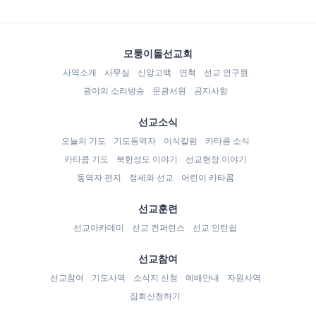
모퉁이돌선교회
사역소개
사무실
신앙고백
연혁
선교 연구원
광야의 소리방송
문광서원
공지사항
선교소식
오늘의 기도
기도동역자
이삭칼럼
카타콤 소식
카타콤 기도
북한성도 이야기
선교현장 이야기
동역자 편지
정세와 선교
어린이 카타콤
선교훈련
선교아카데미
선교 컨퍼런스
선교 인턴쉽
선교참여
선교참여
기도사역
소식지 신청
예배안내
자원사역
집회신청하기