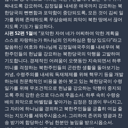
짜내도록 강요하며, 김정일을 내세운 애국까지 강요하는 북
한당국의 뻔뻔함과 포악함이 중단되도록, 모든 것이 김씨 일
가를 위해 존재하도록 우상숭배의 죄악이 북한 땅에서 끊어
지도록 기도가 필요하다.
시편
52
편
1
절
에 “포악한 자여 네가 어찌하여 악한 계획을
스스로 자랑하는가 하나님의 인자하심은 항상 있도다”라고
말씀하신 여호와 하나님께 김정일애국주의를 내세우며 북
한주민들의 헌납을 강요하는 북한당국의 악행을 고발하며
기도합니다. 경제적인 어려움이 오랫동안 지속되면서 하루
끼니를 걱정하는 북한주민들의 곤란한 생활을 돌아보기는
커녕, 수령주의를 내세워 독재체제를 위해 핵무기 등을 개발
하는데 천문학적인 비용을 쏟아 붓고 있는 북한당국이 수령
일가를 위해 무조건적으로 헌납을 강요하는 악행이 중지되
도록 주의 강한 손으로 다스려 주옵소서. 하루 속히 수령숭
배의 죄악으로 바벨탑을 쌓아가는 김정은 정권이 무너지고,
그 자리에 하나님을 경외하고 북한주민들을 긍휼히 여길 줄
아는 지도자를 세워주시옵소서. 그리하여 존귀와 영광과 찬
송 받기에 합당하신 주님 한분만 높임을 받으시옵소서.