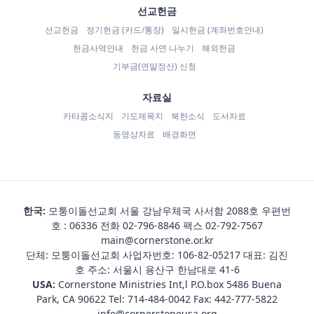
선교헌금
선교헌금
정기헌금 (카드/통장)
일시헌금 (계좌번호안내)
헌금사역안내
헌금 사연 나누기
해외헌금
기부금(연말정산) 신청
자료실
카타콤소식지
기도제목지
북한소식
도서자료
동영상자료
배경화면
한국:
모퉁이돌선교회 서울 강남우체국 사서함 2088호 우편번
호 : 06336 전화
02-796-8846
팩스 02-792-7567
main@cornerstone.or.kr
단체: 모퉁이돌선교회 사업자번호: 106-82-05217 대표: 김진
호 주소: 서울시 용산구 한남대로 41-6
USA:
Cornerstone Ministries Int,l P.O.box 5486 Buena
Park, CA 90622 Tel:
714-484-0042
Fax: 442-777-5822
info@cornerstoneusa.org