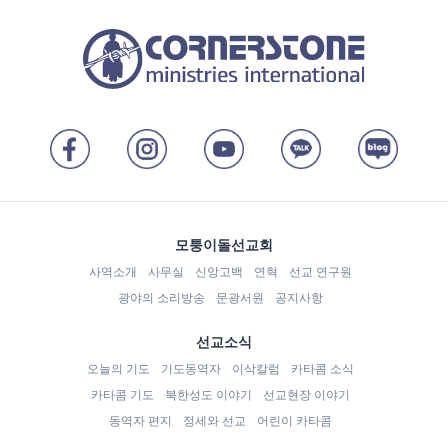
모퉁이돌선교회
사역소개
사무실
신앙고백
연혁
선교 연구원
광야의 소리방송
문광서원
공지사항
선교소식
오늘의 기도
기도동역자
이삭칼럼
카타콤 소식
카타콤 기도
북한성도 이야기
선교현장 이야기
동역자 편지
정세와 선교
어린이 카타콤