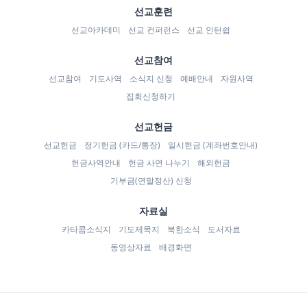
선교훈련
선교아카데미
선교 컨퍼런스
선교 인턴쉽
선교참여
선교참여
기도사역
소식지 신청
예배안내
자원사역
집회신청하기
선교헌금
선교헌금
정기헌금 (카드/통장)
일시헌금 (계좌번호안내)
헌금사역안내
헌금 사연 나누기
해외헌금
기부금(연말정산) 신청
자료실
카타콤소식지
기도제목지
북한소식
도서자료
동영상자료
배경화면