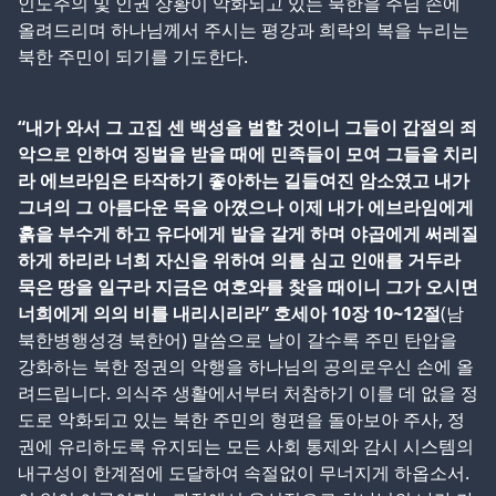
인도주의 및 인권 상황이 악화되고 있는 북한을 주님 손에
올려드리며 하나님께서 주시는 평강과 희락의 복을 누리는
북한 주민이 되기를 기도한다.
“내가 와서 그 고집 센 백성을 벌할 것이니 그들이 갑절의 죄
악으로 인하여 징벌을 받을 때에 민족들이 모여 그들을 치리
라 에브라임은 타작하기 좋아하는 길들여진 암소였고 내가
그녀의 그 아름다운 목을 아꼈으나 이제 내가 에브라임에게
흙을 부수게 하고 유다에게 밭을 갈게 하며 야곱에게 써레질
하게 하리라 너희 자신을 위하여 의를 심고 인애를 거두라
묵은 땅을 일구라 지금은 여호와를 찾을 때이니 그가 오시면
너희에게 의의 비를 내리시리라” 호세아 10장 10~12절
(남
북한병행성경 북한어) 말씀으로 날이 갈수록 주민 탄압을
강화하는 북한 정권의 악행을 하나님의 공의로우신 손에 올
려드립니다. 의식주 생활에서부터 처참하기 이를 데 없을 정
도로 악화되고 있는 북한 주민의 형편을 돌아보아 주사, 정
권에 유리하도록 유지되는 모든 사회 통제와 감시 시스템의
내구성이 한계점에 도달하여 속절없이 무너지게 하옵소서.