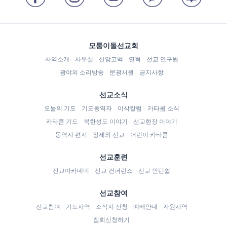
모퉁이돌선교회
사역소개
사무실
신앙고백
연혁
선교 연구원
광야의 소리방송
문광서원
공지사항
선교소식
오늘의 기도
기도동역자
이삭칼럼
카타콤 소식
카타콤 기도
북한성도 이야기
선교현장 이야기
동역자 편지
정세와 선교
어린이 카타콤
선교훈련
선교아카데미
선교 컨퍼런스
선교 인턴쉽
선교참여
선교참여
기도사역
소식지 신청
예배안내
자원사역
집회신청하기