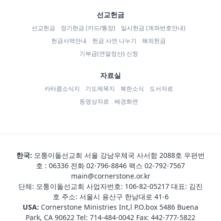
선교헌금
선교헌금
정기헌금 (카드/통장)
일시헌금 (계좌번호안내)
헌금사역안내
헌금 사연 나누기
해외헌금
기부금(연말정산) 신청
자료실
카타콤소식지
기도제목지
북한소식
도서자료
동영상자료
배경화면
한국:
모퉁이돌선교회 서울 강남우체국 사서함 2088호 우편번
호 : 06336 전화
02-796-8846
팩스 02-792-7567
main@cornerstone.or.kr
단체: 모퉁이돌선교회 사업자번호: 106-82-05217 대표: 김진
호 주소: 서울시 용산구 한남대로 41-6
USA:
Cornerstone Ministries Int,l P.O.box 5486 Buena
Park, CA 90622 Tel:
714-484-0042
Fax: 442-777-5822