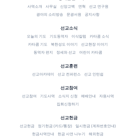
사역소개
사무실
신앙고백
연혁
선교 연구원
광야의 소리방송
문광서원
공지사항
선교소식
오늘의 기도
기도동역자
이삭칼럼
카타콤 소식
카타콤 기도
북한성도 이야기
선교현장 이야기
동역자 편지
정세와 선교
어린이 카타콤
선교훈련
선교아카데미
선교 컨퍼런스
선교 인턴쉽
선교참여
선교참여
기도사역
소식지 신청
예배안내
자원사역
집회신청하기
선교헌금
선교헌금
정기헌금 (카드/통장)
일시헌금 (계좌번호안내)
헌금사역안내
헌금 사연 나누기
해외헌금