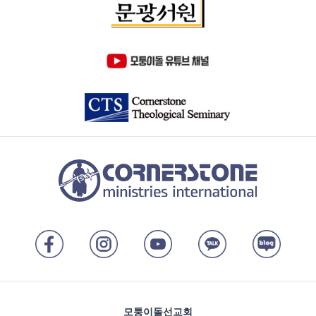
모퉁이돌선교회