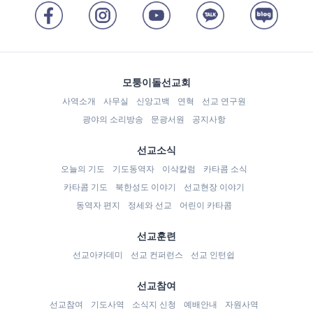
모퉁이돌선교회
사역소개
사무실
신앙고백
연혁
선교 연구원
광야의 소리방송
문광서원
공지사항
선교소식
오늘의 기도
기도동역자
이삭칼럼
카타콤 소식
카타콤 기도
북한성도 이야기
선교현장 이야기
동역자 편지
정세와 선교
어린이 카타콤
선교훈련
선교아카데미
선교 컨퍼런스
선교 인턴쉽
선교참여
선교참여
기도사역
소식지 신청
예배안내
자원사역