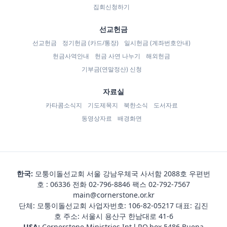
집회신청하기
선교헌금
선교헌금
정기헌금 (카드/통장)
일시헌금 (계좌번호안내)
헌금사역안내
헌금 사연 나누기
해외헌금
기부금(연말정산) 신청
자료실
카타콤소식지
기도제목지
북한소식
도서자료
동영상자료
배경화면
한국:
모퉁이돌선교회 서울 강남우체국 사서함 2088호 우편번
호 : 06336 전화
02-796-8846
팩스 02-792-7567
main@cornerstone.or.kr
단체: 모퉁이돌선교회 사업자번호: 106-82-05217 대표: 김진
호 주소: 서울시 용산구 한남대로 41-6
USA:
Cornerstone Ministries Int,l P.O.box 5486 Buena