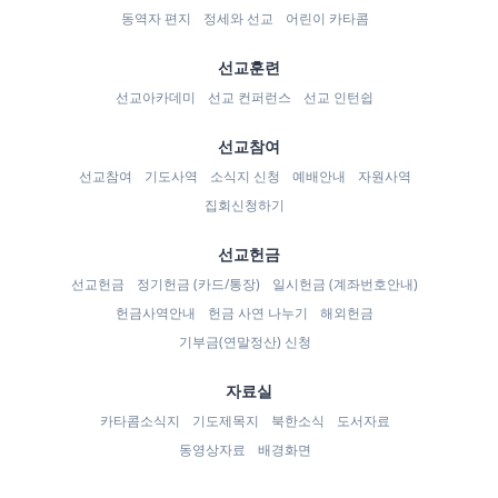
동역자 편지
정세와 선교
어린이 카타콤
선교훈련
선교아카데미
선교 컨퍼런스
선교 인턴쉽
선교참여
선교참여
기도사역
소식지 신청
예배안내
자원사역
집회신청하기
선교헌금
선교헌금
정기헌금 (카드/통장)
일시헌금 (계좌번호안내)
헌금사역안내
헌금 사연 나누기
해외헌금
기부금(연말정산) 신청
자료실
카타콤소식지
기도제목지
북한소식
도서자료
동영상자료
배경화면