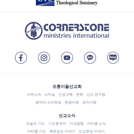
모퉁이돌선교회
사역소개
사무실
신앙고백
연혁
선교 연구원
광야의 소리방송
문광서원
공지사항
선교소식
오늘의 기도
기도동역자
이삭칼럼
카타콤 소식
카타콤 기도
북한성도 이야기
선교현장 이야기