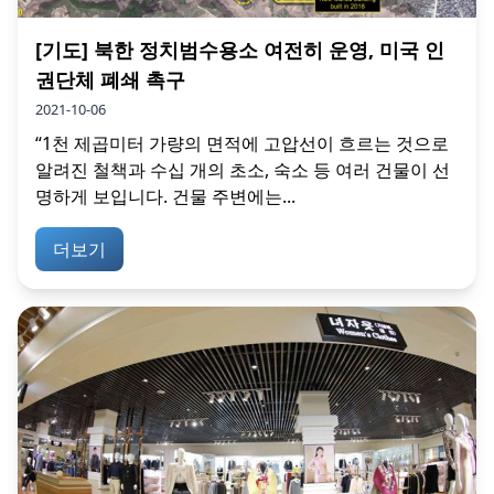
[기도] 북한 정치범수용소 여전히 운영, 미국 인
권단체 폐쇄 촉구
2021-10-06
“1천 제곱미터 가량의 면적에 고압선이 흐르는 것으로
알려진 철책과 수십 개의 초소, 숙소 등 여러 건물이 선
명하게 보입니다. 건물 주변에는...
더보기