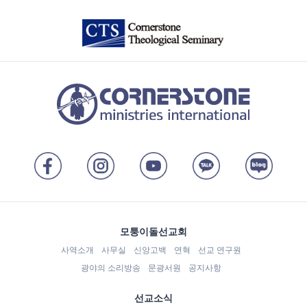
모퉁이돌선교회
사역소개
사무실
신앙고백
연혁
선교 연구원
광야의 소리방송
문광서원
공지사항
선교소식