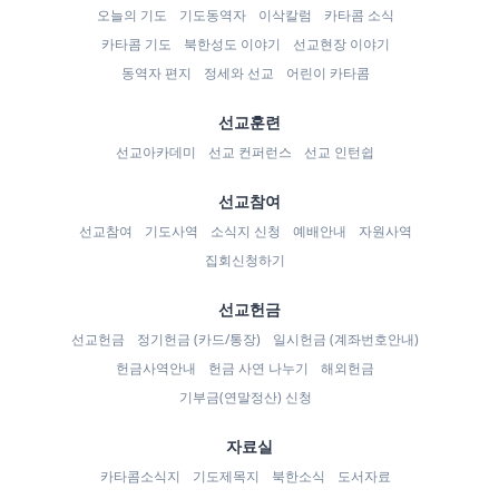
오늘의 기도
기도동역자
이삭칼럼
카타콤 소식
카타콤 기도
북한성도 이야기
선교현장 이야기
동역자 편지
정세와 선교
어린이 카타콤
선교훈련
선교아카데미
선교 컨퍼런스
선교 인턴쉽
선교참여
선교참여
기도사역
소식지 신청
예배안내
자원사역
집회신청하기
선교헌금
선교헌금
정기헌금 (카드/통장)
일시헌금 (계좌번호안내)
헌금사역안내
헌금 사연 나누기
해외헌금
기부금(연말정산) 신청
자료실
카타콤소식지
기도제목지
북한소식
도서자료