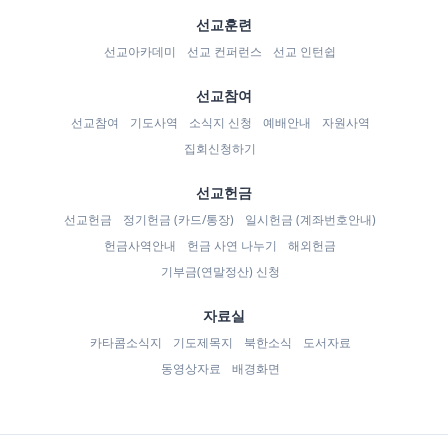
선교훈련
선교아카데미
선교 컨퍼런스
선교 인턴쉽
선교참여
선교참여
기도사역
소식지 신청
예배안내
자원사역
집회신청하기
선교헌금
선교헌금
정기헌금 (카드/통장)
일시헌금 (계좌번호안내)
헌금사역안내
헌금 사연 나누기
해외헌금
기부금(연말정산) 신청
자료실
카타콤소식지
기도제목지
북한소식
도서자료
동영상자료
배경화면