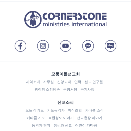
모퉁이돌선교회
사역소개
사무실
신앙고백
연혁
선교 연구원
광야의 소리방송
문광서원
공지사항
선교소식
오늘의 기도
기도동역자
이삭칼럼
카타콤 소식
카타콤 기도
북한성도 이야기
선교현장 이야기
동역자 편지
정세와 선교
어린이 카타콤