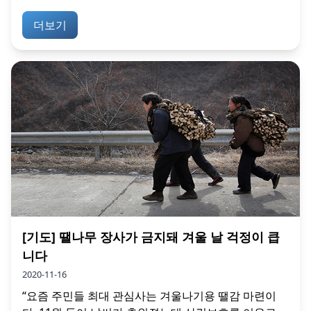
더보기
[기도] 땔나무 장사가 금지돼 겨울 날 걱정이 큽
니다
2020-11-16
“요즘 주민들 최대 관심사는 겨울나기용 땔감 마련이