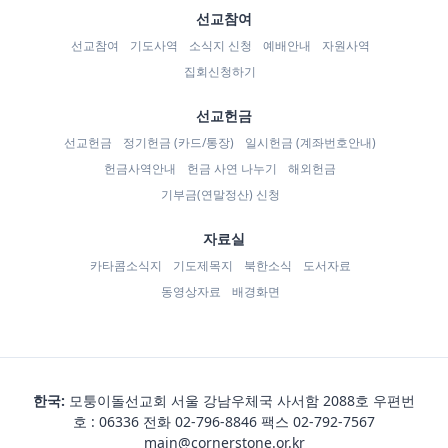
선교참여
선교참여
기도사역
소식지 신청
예배안내
자원사역
집회신청하기
선교헌금
선교헌금
정기헌금 (카드/통장)
일시헌금 (계좌번호안내)
헌금사역안내
헌금 사연 나누기
해외헌금
기부금(연말정산) 신청
자료실
카타콤소식지
기도제목지
북한소식
도서자료
동영상자료
배경화면
한국:
모퉁이돌선교회 서울 강남우체국 사서함 2088호 우편번
호 : 06336 전화
02-796-8846
팩스 02-792-7567
main@cornerstone.or.kr