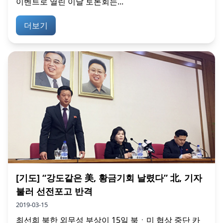
이벤트로 열린 이날 토론회는...
더보기
[기도] “강도같은 美, 황금기회 날렸다” 北, 기자
불러 선전포고 반격
2019-03-15
최선희 북한 외무성 부상이 15일 북ㆍ미 협상 중단 카