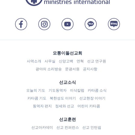
모퉁이돌선교회
사역소개
사무실
신앙고백
연혁
선교 연구원
광야의 소리방송
문광서원
공지사항
선교소식
오늘의 기도
기도동역자
이삭칼럼
카타콤 소식
카타콤 기도
북한성도 이야기
선교현장 이야기
동역자 편지
정세와 선교
어린이 카타콤
선교훈련
선교아카데미
선교 컨퍼런스
선교 인턴쉽