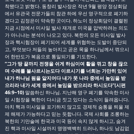
착됐다고 밝혔다. 동창리 발사장은 작년 9월 평양 정상회담
에서 유관국 전문가들의 참관 하에 우선 영구적으로 폐기하
겠다고 김정은이 약속한 곳이다. 하노이 정상회담이 결렬된
지금 시점에서 미사일 발사 재개로 미국을 압박하려는 의도
가 아니냐는 분석이 나오고 있다. 북한의 모든 미사일 발사
장과 핵시험장이 폐기되어 세계를 위협하는 도발이 중단되
고, 무엇보다 저들의 높아지고 곧은 목을 하나님께서 꺾으시
어 한반도가 복음으로 통일되기를 기도한다.
“그가 땅 끝까지 전쟁을 쉬게 하심이여 활을 꺾고 창을 끊으
며 수레를 불사르시는도다 이르시기를 너희는 가만히 있어
내가 하나님 됨을 알지어다 내가 뭇 나라 중에서 높임을 받
으리라 내가 세계 중에서 높임을 받으리라 하시도다”(시편
46:9~10)
말씀하신 하나님. 지난해 영구 폐기를 약속한 미사
일 시험장을 북한이 다시금 짓고 있다는 소식이 들려옵니다.
마치 핵과 미사일을 포기하지 않고도 경제적 숨통을 틔울 제
제 해제가 가능하다고 믿는 듯합니다. 국제 사회를 조롱하는
북한의 기만술에 한국과 미국 등이 속지 않게 하시고, 숨겨
진 핵과 미사일 시설까지 명명백백히 드러나, 하나도 남김없