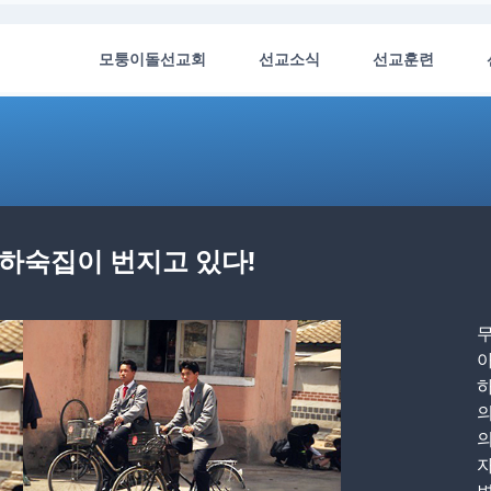
모퉁이돌선교회
선교소식
선교훈련
 하숙집이 번지고 있다!
아
하
의