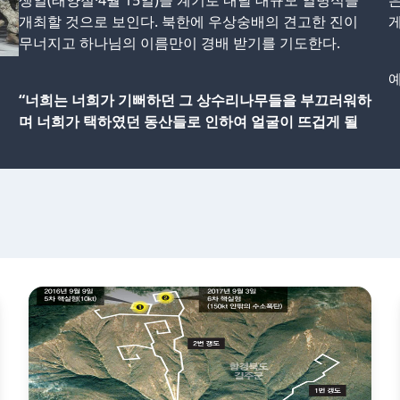
생일(태양절·4월 15일)을 계기로 내달 대규모 열병식을
은
개최할 것으로 보인다. 북한에 우상숭배의 견고한 진이
게
무너지고 하나님의 이름만이 경배 받기를 기도한다.
예
“너희는 너희가 기뻐하던 그 상수리나무들을 부끄러워하
며 너희가 택하였던 동산들로 인하여 얼굴이 뜨겁게 될