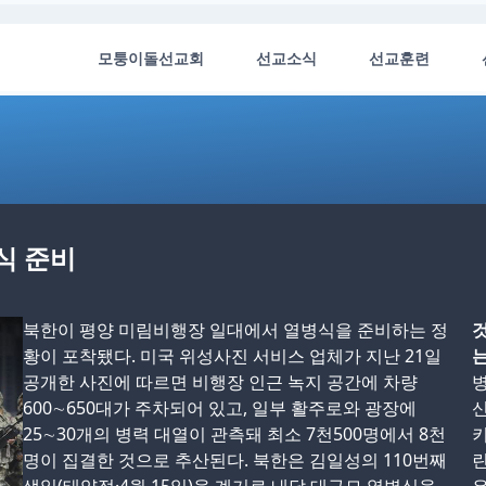
모퉁이돌선교회
선교소식
선교훈련
병식 준비
북한이 평양 미림비행장 일대에서 열병식을 준비하는 정
것
황이 포착됐다. 미국 위성사진 서비스 업체가 지난 21일
는
공개한 사진에 따르면 비행장 인근 녹지 공간에 차량
600∼650대가 주차되어 있고, 일부 활주로와 광장에
신
25∼30개의 병력 대열이 관측돼 최소 7천500명에서 8천
키
명이 집결한 것으로 추산된다. 북한은 김일성의 110번째
린