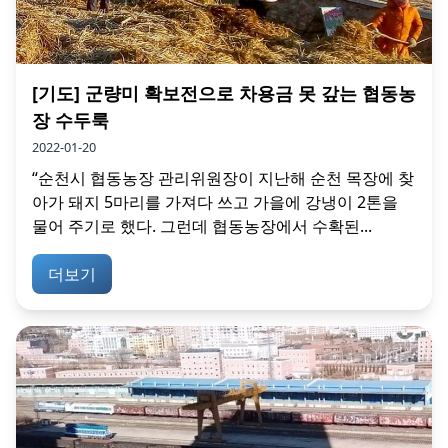
[기도] 군량미 확보전으로 차용금 못 갚는 협동농
장 수두룩
2022-01-20
“순천시 협동농장 관리위원장이 지난해 순천 목장에 찾
아가 돼지 5마리를 가져다 쓰고 가을에 강냉이 2톤을
물어 주기로 했다. 그런데 협동농장에서 수확된...
더보기