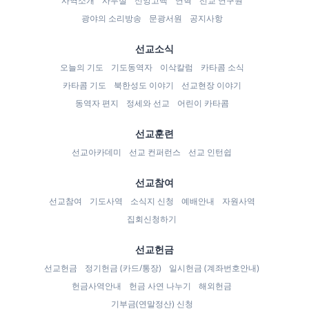
사역소개
사무실
신앙고백
연혁
선교 연구원
광야의 소리방송
문광서원
공지사항
선교소식
오늘의 기도
기도동역자
이삭칼럼
카타콤 소식
카타콤 기도
북한성도 이야기
선교현장 이야기
동역자 편지
정세와 선교
어린이 카타콤
선교훈련
선교아카데미
선교 컨퍼런스
선교 인턴쉽
선교참여
선교참여
기도사역
소식지 신청
예배안내
자원사역
집회신청하기
선교헌금
선교헌금
정기헌금 (카드/통장)
일시헌금 (계좌번호안내)
헌금사역안내
헌금 사연 나누기
해외헌금
기부금(연말정산) 신청