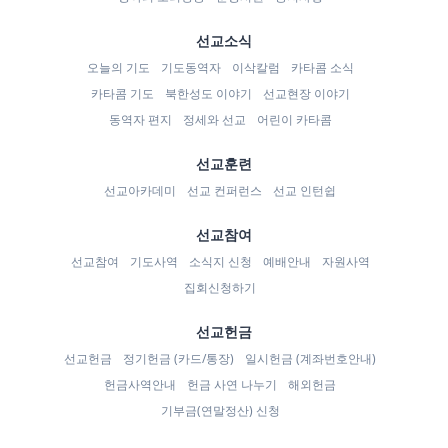
선교소식
오늘의 기도
기도동역자
이삭칼럼
카타콤 소식
카타콤 기도
북한성도 이야기
선교현장 이야기
동역자 편지
정세와 선교
어린이 카타콤
선교훈련
선교아카데미
선교 컨퍼런스
선교 인턴쉽
선교참여
선교참여
기도사역
소식지 신청
예배안내
자원사역
집회신청하기
선교헌금
선교헌금
정기헌금 (카드/통장)
일시헌금 (계좌번호안내)
헌금사역안내
헌금 사연 나누기
해외헌금
기부금(연말정산) 신청