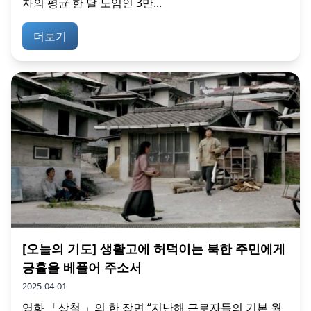
자의 평균 한 달 노임인 3만...
더보기
[오늘의 기도] 생활고에 허덕이는 북한 주민에게
긍휼을 베풀어 주소서
2025-04-01
영화 「상철 」의 한 장면 “지난해 근로자들의 기본 월