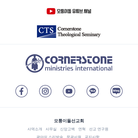
모퉁이돌선교회
사역소개
사무실
신앙고백
연혁
선교 연구원
광야의 소리방송
문광서원
공지사항