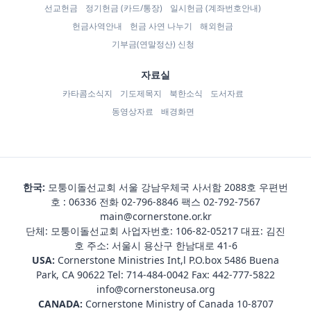
선교헌금
정기헌금 (카드/통장)
일시헌금 (계좌번호안내)
헌금사역안내
헌금 사연 나누기
해외헌금
기부금(연말정산) 신청
자료실
카타콤소식지
기도제목지
북한소식
도서자료
동영상자료
배경화면
한국:
모퉁이돌선교회 서울 강남우체국 사서함 2088호 우편번
호 : 06336 전화
02-796-8846
팩스 02-792-7567
main@cornerstone.or.kr
단체: 모퉁이돌선교회 사업자번호: 106-82-05217 대표: 김진
호 주소: 서울시 용산구 한남대로 41-6
USA:
Cornerstone Ministries Int,l P.O.box 5486 Buena
Park, CA 90622 Tel:
714-484-0042
Fax: 442-777-5822
info@cornerstoneusa.org
CANADA:
Cornerstone Ministry of Canada 10-8707