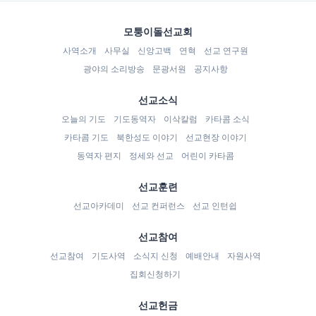
모퉁이돌선교회
사역소개
사무실
신앙고백
연혁
선교 연구원
광야의 소리방송
문광서원
공지사항
선교소식
오늘의 기도
기도동역자
이삭칼럼
카타콤 소식
카타콤 기도
북한성도 이야기
선교현장 이야기
동역자 편지
정세와 선교
어린이 카타콤
선교훈련
선교아카데미
선교 컨퍼런스
선교 인턴쉽
선교참여
선교참여
기도사역
소식지 신청
예배안내
자원사역
집회신청하기
선교헌금