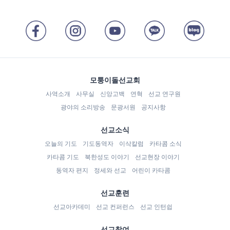
모퉁이돌선교회
사역소개
사무실
신앙고백
연혁
선교 연구원
광야의 소리방송
문광서원
공지사항
선교소식
오늘의 기도
기도동역자
이삭칼럼
카타콤 소식
카타콤 기도
북한성도 이야기
선교현장 이야기
동역자 편지
정세와 선교
어린이 카타콤
선교훈련
선교아카데미
선교 컨퍼런스
선교 인턴쉽
선교참여