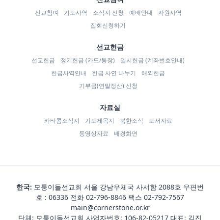
선교참여
기도사역
소식지 신청
예배안내
자원사역
집회신청하기
선교헌금
선교헌금
정기헌금 (카드/통장)
일시헌금 (계좌번호안내)
헌금사역안내
헌금 사연 나누기
해외헌금
기부금(연말정산) 신청
자료실
카타콤소식지
기도제목지
북한소식
도서자료
동영상자료
배경화면
한국:
모퉁이돌선교회 서울 강남우체국 사서함 2088호 우편번
호 : 06336 전화
02-796-8846
팩스 02-792-7567
main@cornerstone.or.kr
단체: 모퉁이돌선교회 사업자번호: 106-82-05217 대표: 김진