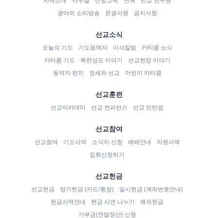
사역소개
사무실
신앙고백
연혁
선교 연구원
광야의 소리방송
문광서원
공지사항
선교소식
오늘의 기도
기도동역자
이삭칼럼
카타콤 소식
카타콤 기도
북한성도 이야기
선교현장 이야기
동역자 편지
정세와 선교
어린이 카타콤
선교훈련
선교아카데미
선교 컨퍼런스
선교 인턴쉽
선교참여
선교참여
기도사역
소식지 신청
예배안내
자원사역
집회신청하기
선교헌금
선교헌금
정기헌금 (카드/통장)
일시헌금 (계좌번호안내)
헌금사역안내
헌금 사연 나누기
해외헌금
기부금(연말정산) 신청