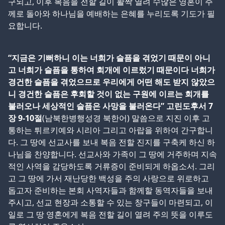
구되고, 이후 복음을 전할 길이 활짝 열려 수많은 영혼이 주
께로 돌아와 하나님을 예배하는 은혜를 누리도록 기도가 필
요합니다.
“지금은 기뻐하니 이는 너희가 슬픔을 겪었기 때문이 아니
고 너희가 슬픔을 통하여 회개에 이르렀기 때문이다 너희가
경건한 슬픔을 겪었으므로 우리에게 어떤 해도 받지 않았으
니 경건한 슬픔은 후회할 것이 없는 구원에 이르는 회개를
불러오나 세상적인 슬픔은 사망을 불러온다” 고린도후서 7
장 9-10절
(남북한병행성경 북한어) 말씀으로 지진 이후 고
통하는 튀르키예와 시리아 그리고 아랍을 위하여 간구합니
다. 그 땅에 선교사를 보내 복음 전할 진지를 구축케 하신 하
나님을 찬양합니다. 선교사와 가족이 그 땅에 거주하며 지속
적인 사역을 감당하도록 거류증이 준비되게 하옵소서. 그리
고 그 땅에 가서 재난당한 백성을 주의 사랑으로 위로하고
돕고자 준비하는 본회 사역자들과 함께할 동역자들을 보내
주시고, 선교 현장과 소통할 수 있는 창구들이 마련되고, 이
일로 그 땅 영혼에게 복음 전할 길이 열려 주의 뜻을 이루도