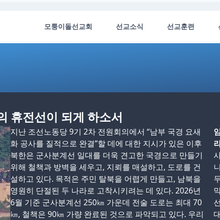
모퉁이돌선교회
선교소식
선교훈련
명의 휴전선이 되게 하소서
지난 조선노동당 9기 2차 전원회의에서 “남부 국경 요새
화 공사를 질적으로 완결”할 데에 대한 지시가 있은 이후
라
북한은 군사분계선 일대를 더욱 견고한 국경으로 만들기
위해 철책과 방벽을 세우고, 지뢰를 매설하고, 도로를 건
니
설하고 있다. 목적은 주민 탈북을 어렵게 만들고, 남북을
두
영원히 단절된 두 나라로 고착시키려는 데 있다. 2026년
막
6월 기준 군사분계선 250㎞ 가운데 전술 도로는 최대 70
선
㎞, 철책은 90㎞ 가량 완료된 것으로 파악되고 있다. 우리
대