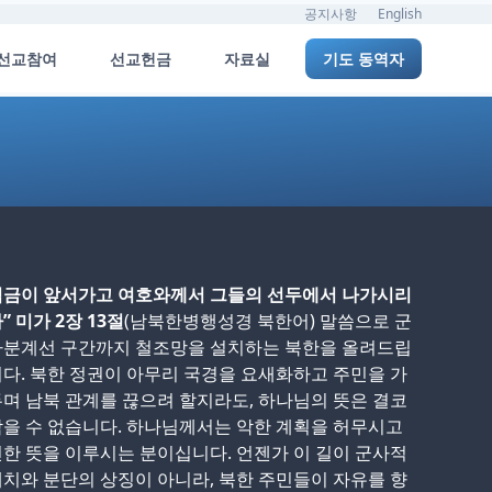
공지사항
English
선교참여
선교헌금
자료실
기도 동역자
임금이 앞서가고 여호와께서 그들의 선두에서 나가시리
” 미가 2장 13절
(남북한병행성경 북한어) 말씀으로 군
사분계선 구간까지 철조망을 설치하는 북한을 올려드립
다. 북한 정권이 아무리 국경을 요새화하고 주민을 가
며 남북 관계를 끊으려 할지라도, 하나님의 뜻은 결코
을 수 없습니다. 하나님께서는 악한 계획을 허무시고
한 뜻을 이루시는 분이십니다. 언젠가 이 길이 군사적
치와 분단의 상징이 아니라, 북한 주민들이 자유를 향