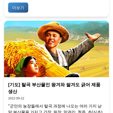
더보기
[기도] 탈곡 부산물인 왕겨와 쌀겨도 긁어 제품
생산
2022-09-22
"군안의 농장들에서 탈곡 과정에 나오는 여러 가지 낟
알 부산물을 가지고 간장, 된장, 막걸리, 청주, 초(식초)