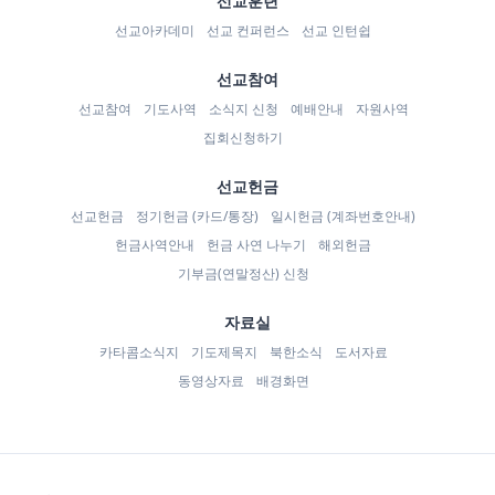
선교훈련
선교아카데미
선교 컨퍼런스
선교 인턴쉽
선교참여
선교참여
기도사역
소식지 신청
예배안내
자원사역
집회신청하기
선교헌금
선교헌금
정기헌금 (카드/통장)
일시헌금 (계좌번호안내)
헌금사역안내
헌금 사연 나누기
해외헌금
기부금(연말정산) 신청
자료실
카타콤소식지
기도제목지
북한소식
도서자료
동영상자료
배경화면