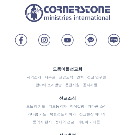
모퉁이돌선교회
사역소개
사무실
신앙고백
연혁
선교 연구원
광야의 소리방송
문광서원
공지사항
선교소식
오늘의 기도
기도동역자
이삭칼럼
카타콤 소식
카타콤 기도
북한성도 이야기
선교현장 이야기
동역자 편지
정세와 선교
어린이 카타콤