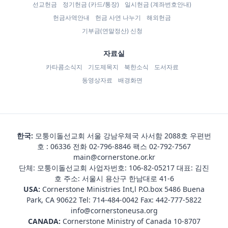
선교헌금
정기헌금 (카드/통장)
일시헌금 (계좌번호안내)
헌금사역안내
헌금 사연 나누기
해외헌금
기부금(연말정산) 신청
자료실
카타콤소식지
기도제목지
북한소식
도서자료
동영상자료
배경화면
한국:
모퉁이돌선교회 서울 강남우체국 사서함 2088호 우편번
호 : 06336 전화
02-796-8846
팩스 02-792-7567
main@cornerstone.or.kr
단체: 모퉁이돌선교회 사업자번호: 106-82-05217 대표: 김진
호 주소: 서울시 용산구 한남대로 41-6
USA:
Cornerstone Ministries Int,l P.O.box 5486 Buena
Park, CA 90622 Tel:
714-484-0042
Fax: 442-777-5822
info@cornerstoneusa.org
CANADA:
Cornerstone Ministry of Canada 10-8707