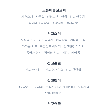
모퉁이돌선교회
사역소개
사무실
신앙고백
연혁
선교 연구원
광야의 소리방송
문광서원
공지사항
선교소식
오늘의 기도
기도동역자
이삭칼럼
카타콤 소식
카타콤 기도
북한성도 이야기
선교현장 이야기
동역자 편지
정세와 선교
어린이 카타콤
선교훈련
선교아카데미
선교 컨퍼런스
선교 인턴쉽
선교참여
선교참여
기도사역
소식지 신청
예배안내
자원사역
집회신청하기
선교헌금