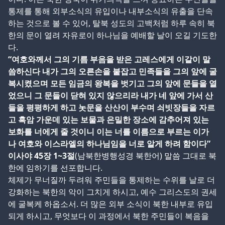
통제를 통해 외부소식의 유입이나 내부소식의 유출을 단속
하는 것으로 볼 수 있어, 탈북 성도의 고백처럼 하루 속히 북
한의 문이 열려 자유로이 하나님을 예배할 날이 오길 기도한
다.
“여호와께서 그의 기름 부음을 받은 고레스에게 이같이 말
씀하신다 내가 그의 오른손을 붙잡고 민족들을 그의 앞에 굴
복시켰으며 모든 임금의 왕복을 벗기고 그의 앞에 문들을 열
었으니 그 문들이 닫혀 있지 않으리라 내가 네 앞에 가서 산
들을 평평하게 하고 놋문을 산산이 부수며 쇠빗장들을 자르
고 흑암 가운데 있는 보물과 은밀한 장소에 감추어져 있는
보화를 너에게 줄 것이니 이는 너를 이름으로 부르는 이가
나 여호와 이스라엘의 하나님임을 너로 알게 하려 함이다”
이사야 45장 1~3절
(남북한병행성경 북한어) 말씀 그대로 북
한에 임하기를 선포합니다.
체제가 무너질까 두려워 주민들을 통제하는 수위를 날로 더
강화하는 북한의 악이 그치게 하시고, 예수 그리스도의 권세
에 굴복케 하옵소서. 더 많은 외부 소식이 북한 내부로 유입
되게 하시고, 무엇보다 이 과정에서 북한 주민들이 복음을