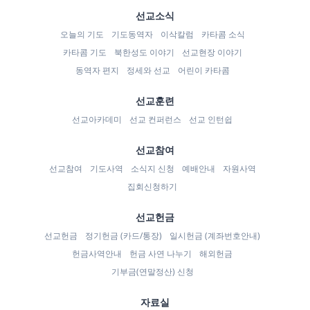
선교소식
오늘의 기도
기도동역자
이삭칼럼
카타콤 소식
카타콤 기도
북한성도 이야기
선교현장 이야기
동역자 편지
정세와 선교
어린이 카타콤
선교훈련
선교아카데미
선교 컨퍼런스
선교 인턴쉽
선교참여
선교참여
기도사역
소식지 신청
예배안내
자원사역
집회신청하기
선교헌금
선교헌금
정기헌금 (카드/통장)
일시헌금 (계좌번호안내)
헌금사역안내
헌금 사연 나누기
해외헌금
기부금(연말정산) 신청
자료실