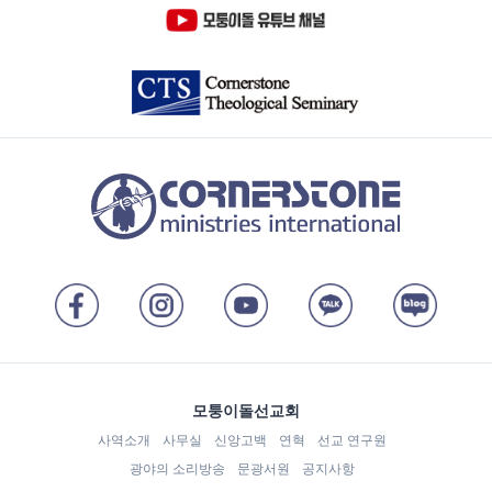
모퉁이돌선교회
사역소개
사무실
신앙고백
연혁
선교 연구원
광야의 소리방송
문광서원
공지사항