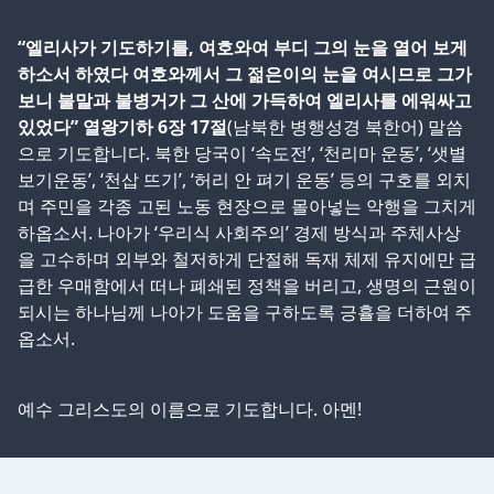
“엘리사가 기도하기를, 여호와여 부디 그의 눈을 열어 보게
하소서 하였다 여호와께서 그 젊은이의 눈을 여시므로 그가
보니 불말과 불병거가 그 산에 가득하여 엘리사를 에워싸고
있었다” 열왕기하 6장 17절
(남북한 병행성경 북한어) 말씀
으로 기도합니다. 북한 당국이 ‘속도전’, ‘천리마 운동’, ‘샛별
보기운동’, ‘천삽 뜨기’, ‘허리 안 펴기 운동’ 등의 구호를 외치
며 주민을 각종 고된 노동 현장으로 몰아넣는 악행을 그치게
하옵소서. 나아가 ‘우리식 사회주의’ 경제 방식과 주체사상
을 고수하며 외부와 철저하게 단절해 독재 체제 유지에만 급
급한 우매함에서 떠나 폐쇄된 정책을 버리고, 생명의 근원이
되시는 하나님께 나아가 도움을 구하도록 긍휼을 더하여 주
옵소서.
예수 그리스도의 이름으로 기도합니다. 아멘!