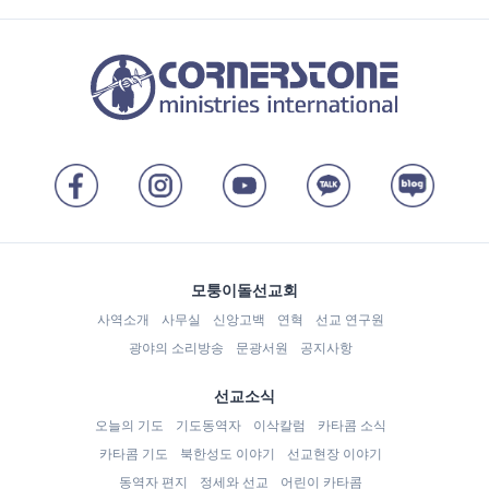
모퉁이돌선교회
사역소개
사무실
신앙고백
연혁
선교 연구원
광야의 소리방송
문광서원
공지사항
선교소식
오늘의 기도
기도동역자
이삭칼럼
카타콤 소식
카타콤 기도
북한성도 이야기
선교현장 이야기
동역자 편지
정세와 선교
어린이 카타콤