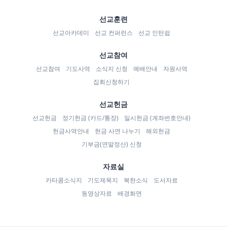
선교훈련
선교아카데미
선교 컨퍼런스
선교 인턴쉽
선교참여
선교참여
기도사역
소식지 신청
예배안내
자원사역
집회신청하기
선교헌금
선교헌금
정기헌금 (카드/통장)
일시헌금 (계좌번호안내)
헌금사역안내
헌금 사연 나누기
해외헌금
기부금(연말정산) 신청
자료실
카타콤소식지
기도제목지
북한소식
도서자료
동영상자료
배경화면