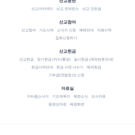
선교훈련
선교아카데미
선교 컨퍼런스
선교 인턴쉽
선교참여
선교참여
기도사역
소식지 신청
예배안내
자원사역
집회신청하기
선교헌금
선교헌금
정기헌금 (카드/통장)
일시헌금 (계좌번호안내)
헌금사역안내
헌금 사연 나누기
해외헌금
기부금(연말정산) 신청
자료실
카타콤소식지
기도제목지
북한소식
도서자료
동영상자료
배경화면