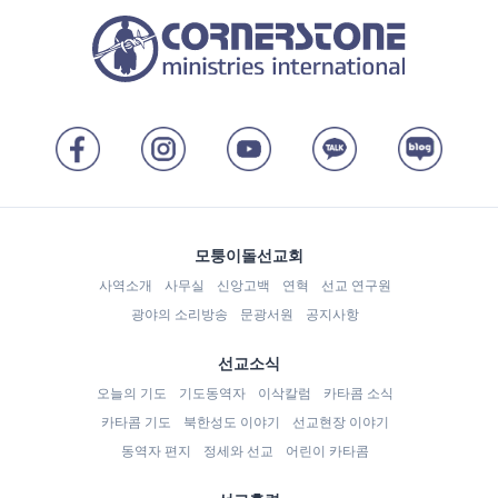
모퉁이돌선교회
사역소개
사무실
신앙고백
연혁
선교 연구원
광야의 소리방송
문광서원
공지사항
선교소식
오늘의 기도
기도동역자
이삭칼럼
카타콤 소식
카타콤 기도
북한성도 이야기
선교현장 이야기
동역자 편지
정세와 선교
어린이 카타콤