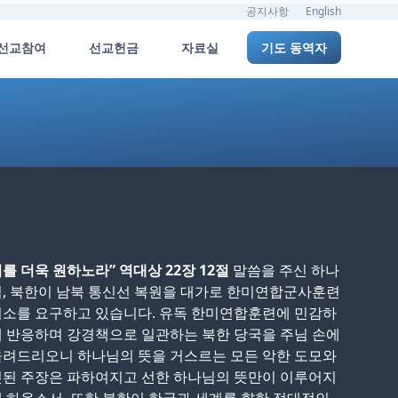
공지사항
English
선교참여
선교헌금
자료실
기도 동역자
를 더욱 원하노라” 역대상 22장 12절
말씀을 주신 하나
, 북한이 남북 통신선 복원을 대가로 한미연합군사훈련
취소를 요구하고 있습니다. 유독 한미연합훈련에 민감하
 반응하며 강경책으로 일관하는 북한 당국을 주님 손에
올려드리오니 하나님의 뜻을 거스르는 모든 악한 도모와
헛된 주장은 파하여지고 선한 하나님의 뜻만이 이루어지