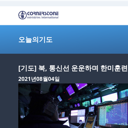
오늘의기도
[기도] 북, 통신선 운운하며 한미훈련
2021년08월04일