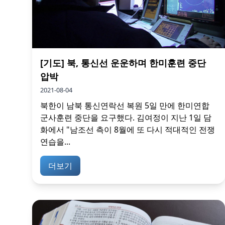
[기도] 북, 통신선 운운하며 한미훈련 중단
압박
2021-08-04
북한이 남북 통신연락선 복원 5일 만에 한미연합
군사훈련 중단을 요구했다. 김여정이 지난 1일 담
화에서 "남조선 측이 8월에 또 다시 적대적인 전쟁
연습을...
더보기