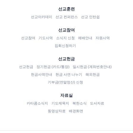
선교훈련
선교아카데미
선교 컨퍼런스
선교 인턴쉽
선교참여
선교참여
기도사역
소식지 신청
예배안내
자원사역
집회신청하기
선교헌금
선교헌금
정기헌금 (카드/통장)
일시헌금 (계좌번호안내)
헌금사역안내
헌금 사연 나누기
해외헌금
기부금(연말정산) 신청
자료실
카타콤소식지
기도제목지
북한소식
도서자료
동영상자료
배경화면