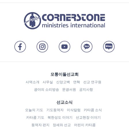
모퉁이돌선교회
사역소개
사무실
신앙고백
연혁
선교 연구원
광야의 소리방송
문광서원
공지사항
선교소식
오늘의 기도
기도동역자
이삭칼럼
카타콤 소식
카타콤 기도
북한성도 이야기
선교현장 이야기
동역자 편지
정세와 선교
어린이 카타콤