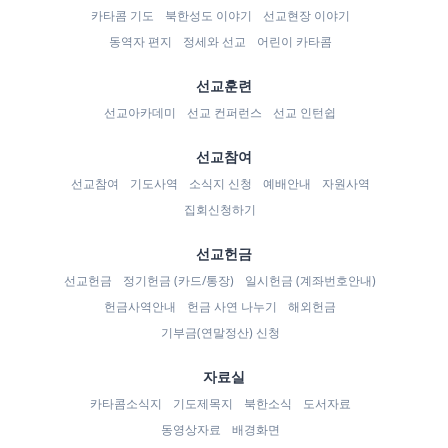
카타콤 기도
북한성도 이야기
선교현장 이야기
동역자 편지
정세와 선교
어린이 카타콤
선교훈련
선교아카데미
선교 컨퍼런스
선교 인턴쉽
선교참여
선교참여
기도사역
소식지 신청
예배안내
자원사역
집회신청하기
선교헌금
선교헌금
정기헌금 (카드/통장)
일시헌금 (계좌번호안내)
헌금사역안내
헌금 사연 나누기
해외헌금
기부금(연말정산) 신청
자료실
카타콤소식지
기도제목지
북한소식
도서자료
동영상자료
배경화면