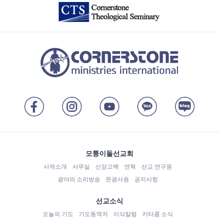
모퉁이돌선교회
사역소개
사무실
신앙고백
연혁
선교 연구원
광야의 소리방송
문광서원
공지사항
선교소식
오늘의 기도
기도동역자
이삭칼럼
카타콤 소식