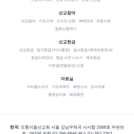
선교참여
선교참여
기도사역
소식지 신청
예배안내
자원사역
집회신청하기
선교헌금
선교헌금
정기헌금 (카드/통장)
일시헌금 (계좌번호안내)
헌금사역안내
헌금 사연 나누기
해외헌금
기부금(연말정산) 신청
자료실
카타콤소식지
기도제목지
북한소식
도서자료
동영상자료
배경화면
한국:
모퉁이돌선교회 서울 강남우체국 사서함 2088호 우편번
호 : 06336 전화
02-796-8846
팩스 02-792-7567