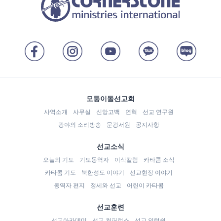
모퉁이돌선교회
사역소개
사무실
신앙고백
연혁
선교 연구원
광야의 소리방송
문광서원
공지사항
선교소식
오늘의 기도
기도동역자
이삭칼럼
카타콤 소식
카타콤 기도
북한성도 이야기
선교현장 이야기
동역자 편지
정세와 선교
어린이 카타콤
선교훈련
선교아카데미
선교 컨퍼런스
선교 인턴쉽