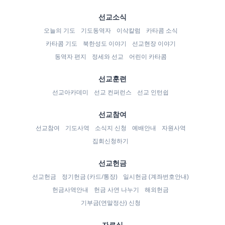
선교소식
오늘의 기도
기도동역자
이삭칼럼
카타콤 소식
카타콤 기도
북한성도 이야기
선교현장 이야기
동역자 편지
정세와 선교
어린이 카타콤
선교훈련
선교아카데미
선교 컨퍼런스
선교 인턴쉽
선교참여
선교참여
기도사역
소식지 신청
예배안내
자원사역
집회신청하기
선교헌금
선교헌금
정기헌금 (카드/통장)
일시헌금 (계좌번호안내)
헌금사역안내
헌금 사연 나누기
해외헌금
기부금(연말정산) 신청
자료실