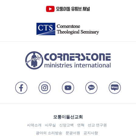
모퉁이돌선교회
사역소개
사무실
신앙고백
연혁
선교 연구원
광야의 소리방송
문광서원
공지사항