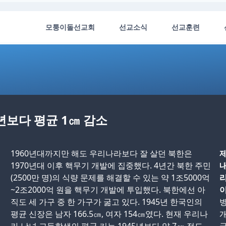
모퉁이돌선교회
선교소식
선교훈련
5년보다 평균 1㎝ 감소
1960년대까지만 해도 우리나라보다 잘 살던 북한은
제
1970년대 이후 핵무기 개발에 집중했다. 4년간 북한 주민
내
(2500만 명)의 식량 문제를 해결할 수 있는 약 1조5000억
리
~2조2000억 원을 핵무기 개발에 투입했다. 북한에선 아
이
직도 세 가구 중 한 가구가 굶고 있다. 1945년 한국인의
병
평균 신장은 남자 166.5㎝, 여자 154㎝였다. 현재 우리나
개