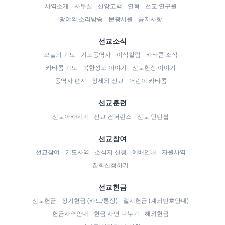
사역소개
사무실
신앙고백
연혁
선교 연구원
광야의 소리방송
문광서원
공지사항
선교소식
오늘의 기도
기도동역자
이삭칼럼
카타콤 소식
카타콤 기도
북한성도 이야기
선교현장 이야기
동역자 편지
정세와 선교
어린이 카타콤
선교훈련
선교아카데미
선교 컨퍼런스
선교 인턴쉽
선교참여
선교참여
기도사역
소식지 신청
예배안내
자원사역
집회신청하기
선교헌금
선교헌금
정기헌금 (카드/통장)
일시헌금 (계좌번호안내)
헌금사역안내
헌금 사연 나누기
해외헌금