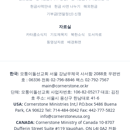
헌금사역안내
헌금 사연 나누기
해외헌금
기부금(연말정산) 신청
자료실
카타콤소식지
기도제목지
북한소식
도서자료
동영상자료
배경화면
한국:
모퉁이돌선교회 서울 강남우체국 사서함 2088호 우편번
호 : 06336 전화
02-796-8846
팩스 02-792-7567
main@cornerstone.or.kr
단체: 모퉁이돌선교회 사업자번호: 106-82-05217 대표: 김진
호 주소: 서울시 용산구 한남대로 41-6
USA:
Cornerstone Ministries Int,l P.O.box 5486 Buena
Park, CA 90622 Tel:
714-484-0042
Fax: 442-777-5822
info@cornerstoneusa.org
CANADA:
Cornerstone Ministry of Canada 10-8707
Dufferin Street Suite #119 Vaughan, ON L4J 0A2 전화