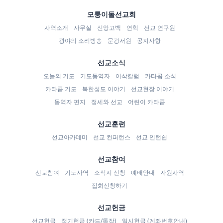
모퉁이돌선교회
사역소개
사무실
신앙고백
연혁
선교 연구원
광야의 소리방송
문광서원
공지사항
선교소식
오늘의 기도
기도동역자
이삭칼럼
카타콤 소식
카타콤 기도
북한성도 이야기
선교현장 이야기
동역자 편지
정세와 선교
어린이 카타콤
선교훈련
선교아카데미
선교 컨퍼런스
선교 인턴쉽
선교참여
선교참여
기도사역
소식지 신청
예배안내
자원사역
집회신청하기
선교헌금
선교헌금
정기헌금 (카드/통장)
일시헌금 (계좌번호안내)