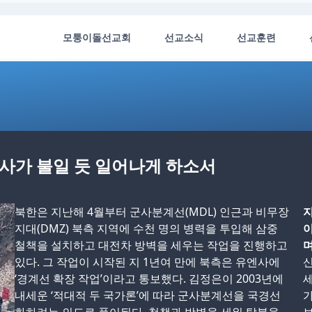
모퉁이돌선교회
선교소식
선교훈련
역사가 불일 듯 일어나게 하소서
북한은 지난해 4월부터 군사분계선(MDL) 인근과 비무장
지
지대(DMZ) 북측 지역에 수천 명의 병력을 투입해 삼중
이
철책을 설치하고 대전차 방벽을 세우는 작업을 진행하고
며
있다. 그 작업이 시작된 지 1년여 만에 북측은 유엔사에
신
‘경계선 확장 작업’이라고 통보했다. 김정은이 2003년에
세
내세운 ‘적대적 두 국가론’에 따라 군사분계선을 국경선