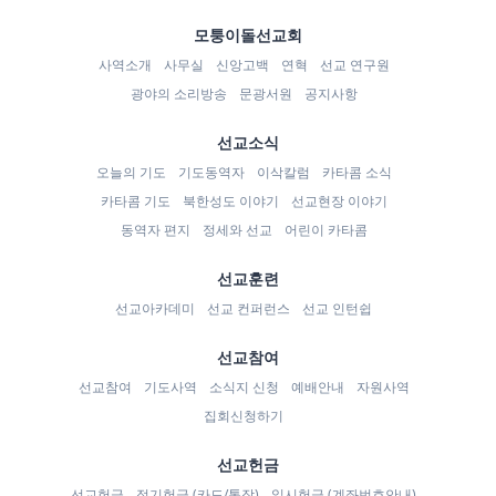
모퉁이돌선교회
사역소개
사무실
신앙고백
연혁
선교 연구원
광야의 소리방송
문광서원
공지사항
선교소식
오늘의 기도
기도동역자
이삭칼럼
카타콤 소식
카타콤 기도
북한성도 이야기
선교현장 이야기
동역자 편지
정세와 선교
어린이 카타콤
선교훈련
선교아카데미
선교 컨퍼런스
선교 인턴쉽
선교참여
선교참여
기도사역
소식지 신청
예배안내
자원사역
집회신청하기
선교헌금
선교헌금
정기헌금 (카드/통장)
일시헌금 (계좌번호안내)