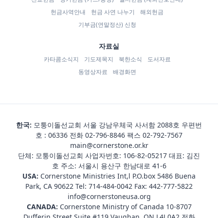
헌금사역안내
헌금 사연 나누기
해외헌금
기부금(연말정산) 신청
자료실
카타콤소식지
기도제목지
북한소식
도서자료
동영상자료
배경화면
한국:
모퉁이돌선교회 서울 강남우체국 사서함 2088호 우편번
호 : 06336 전화
02-796-8846
팩스 02-792-7567
main@cornerstone.or.kr
단체: 모퉁이돌선교회 사업자번호: 106-82-05217 대표: 김진
호 주소: 서울시 용산구 한남대로 41-6
USA:
Cornerstone Ministries Int,l P.O.box 5486 Buena
Park, CA 90622 Tel:
714-484-0042
Fax: 442-777-5822
info@cornerstoneusa.org
CANADA:
Cornerstone Ministry of Canada 10-8707
Dufferin Street Suite #119 Vaughan, ON L4J 0A2 전화