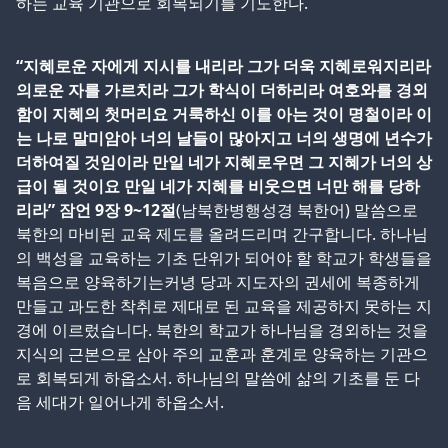
하는 교육 기관으로 회복되기를 기도한다.
“지혜로운 자에게 지시를 내리라 그가 더욱 지혜로워지리라
의로운 자를 가르치라 그가 학식이 더하리라 여호와를 경외
함이 지혜의 첫머리요 거룩하신 이를 아는 것이 명철이라 이
는 나로 말미암아 너의 날들이 많아지고 너의 생명에 년수가
더하여질 것임이라 만일 네가 지혜로우면 그 지혜가 너의 상
급이 될 것이요 만일 네가 지혜를 비웃으면 너만 해를 당하
리라” 잠언 9장 9~12절
(남북한병행성경 북한어) 말씀으로
북한의 마비된 교육 제도를 올려드리며 간구합니다. 하나님
의 백성을 교육하는 기초 단위가 되어야 할 학교가 학생들을
복음으로 양육하기는커녕 당과 지도자의 권세에 복종하게
만들고 과도한 착취로 제대로 된 교육을 제공하지 못하는 지
경에 이르렀습니다. 북한의 학교가 하나님을 경외하는 것을
지식의 근본으로 삼아 주의 교훈과 훈계로 양육하는 기관으
로 회복되게 하옵소서. 하나님의 말씀에 삶의 기초를 둔 다
음 세대가 일어나게 하옵소서.