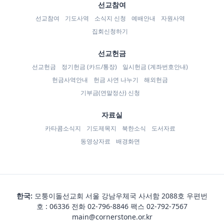
선교참여
선교참여
기도사역
소식지 신청
예배안내
자원사역
집회신청하기
선교헌금
선교헌금
정기헌금 (카드/통장)
일시헌금 (계좌번호안내)
헌금사역안내
헌금 사연 나누기
해외헌금
기부금(연말정산) 신청
자료실
카타콤소식지
기도제목지
북한소식
도서자료
동영상자료
배경화면
한국:
모퉁이돌선교회 서울 강남우체국 사서함 2088호 우편번
호 : 06336 전화
02-796-8846
팩스 02-792-7567
main@cornerstone.or.kr