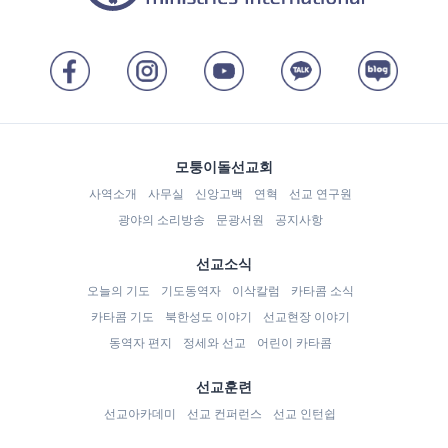
모퉁이돌선교회
사역소개
사무실
신앙고백
연혁
선교 연구원
광야의 소리방송
문광서원
공지사항
선교소식
오늘의 기도
기도동역자
이삭칼럼
카타콤 소식
카타콤 기도
북한성도 이야기
선교현장 이야기
동역자 편지
정세와 선교
어린이 카타콤
선교훈련
선교아카데미
선교 컨퍼런스
선교 인턴쉽