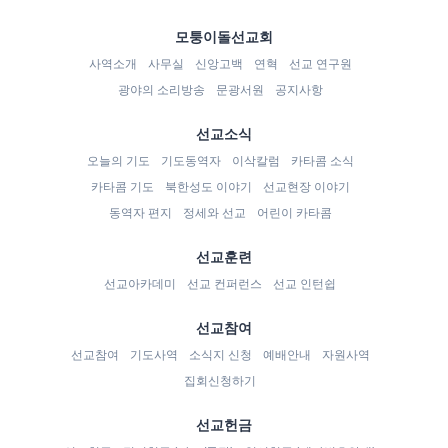
모퉁이돌선교회
사역소개
사무실
신앙고백
연혁
선교 연구원
광야의 소리방송
문광서원
공지사항
선교소식
오늘의 기도
기도동역자
이삭칼럼
카타콤 소식
카타콤 기도
북한성도 이야기
선교현장 이야기
동역자 편지
정세와 선교
어린이 카타콤
선교훈련
선교아카데미
선교 컨퍼런스
선교 인턴쉽
선교참여
선교참여
기도사역
소식지 신청
예배안내
자원사역
집회신청하기
선교헌금