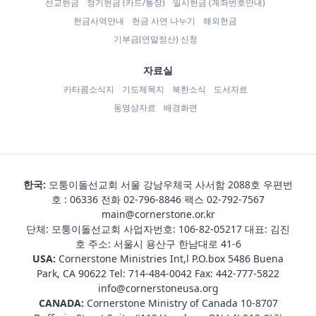
선교헌금
정기헌금 (카드/통장)
일시헌금 (계좌번호안내)
헌금사역안내
헌금 사연 나누기
해외헌금
기부금(연말정산) 신청
자료실
카타콤소식지
기도제목지
북한소식
도서자료
동영상자료
배경화면
한국:
모퉁이돌선교회 서울 강남우체국 사서함 2088호 우편번
호 : 06336 전화
02-796-8846
팩스 02-792-7567
main@cornerstone.or.kr
단체: 모퉁이돌선교회 사업자번호: 106-82-05217 대표: 김진
호 주소: 서울시 용산구 한남대로 41-6
USA:
Cornerstone Ministries Int,l P.O.box 5486 Buena
Park, CA 90622 Tel:
714-484-0042
Fax: 442-777-5822
info@cornerstoneusa.org
CANADA:
Cornerstone Ministry of Canada 10-8707