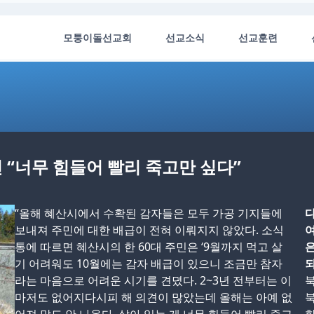
모퉁이돌선교회
선교소식
선교훈련
민 “너무 힘들어 빨리 죽고만 싶다”
“올해 혜산시에서 수확된 감자들은 모두 가공 기지들에
다
보내져 주민에 대한 배급이 전혀 이뤄지지 않았다. 소식
여
통에 따르면 혜산시의 한 60대 주민은 ‘9월까지 먹고 살
은
기 어려워도 10월에는 감자 배급이 있으니 조금만 참자
되
라는 마음으로 어려운 시기를 견뎠다. 2~3년 전부터는 이
북
마저도 없어지다시피 해 의견이 많았는데 올해는 아예 없
북