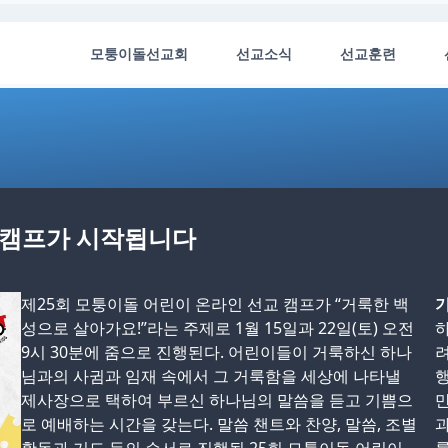
모퉁이돌선교회
선교소식
선교훈련
교 캠프가 시작됩니다
제25회 모퉁이돌 어린이 온라인 선교 캠프가 “거룩한 백
기
성으로 살아가요!”라는 주제로 1월 15일과 22일(토) 오전
하
9시 30분에 줌으로 진행된다. 어린이들이 거룩하신 하나
려
님과의 사귐과 임재 속에서 그 거룩함을 세상에 나타낼
행
제사장으로 택하여 부르신 하나님의 말씀을 듣고 기쁨으
만
로 예배하는 시간을 갖는다. 말씀 챈트와 찬양, 말씀, 조별
과