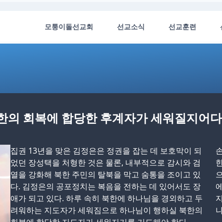
모퉁이돌선교회
선교소식
선교훈련
북한의 회복에 합당한 후계자가 세워질지어다
집권 13년을 맞은 김정은은 정권을 잡는 데 보호막이 되
손
었던 장성택을 처형한 것은 물론, 내부적으로 감시와 검
한
열을 강화해 북한 주민의 탈북을 막고 숨통을 조이고 있
다. 김정은의 공포정치는 복음을 전하는 데 있어서도 장
에
애가 되고 있다. 하루 속히 북한에 하나님을 경외하고 두
지
려워하는 지도자가 세워짐으로 하나님이 행하실 북한의
나