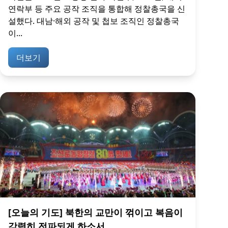
연락부 등 주요 공작 조직을 통합해 정찰총국을 신
설했다. 대남·해외 공작 및 첩보 조직인 정찰총국
이...
더보기
[오늘의 기도] 북한의 교만이 꺾이고 복음이
강력히 전파되게 하소서