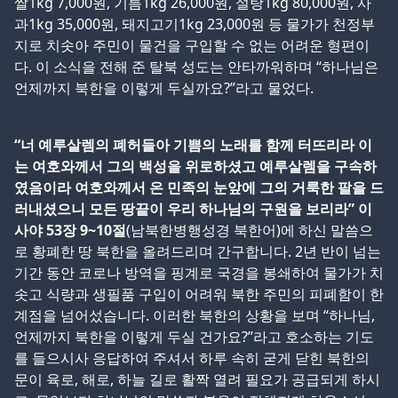
쌀1kg 7,000원, 기름1kg 26,000원, 설탕1kg 80,000원, 사
과1kg 35,000원, 돼지고기1kg 23,000원 등 물가가 천정부
지로 치솟아 주민이 물건을 구입할 수 없는 어려운 형편이
다. 이 소식을 전해 준 탈북 성도는 안타까워하며 “하나님은
언제까지 북한을 이렇게 두실까요?”라고 물었다.
“너 예루살렘의 폐허들아 기쁨의 노래를 함께 터뜨리라 이
는 여호와께서 그의 백성을 위로하셨고 예루살렘을 구속하
였음이라 여호와께서 온 민족의 눈앞에 그의 거룩한 팔을 드
러내셨으니 모든 땅끝이 우리 하나님의 구원을 보리라” 이
사야 53장 9~10절
(남북한병행성경 북한어)에 하신 말씀으
로 황폐한 땅 북한을 올려드리며 간구합니다. 2년 반이 넘는
기간 동안 코로나 방역을 핑계로 국경을 봉쇄하여 물가가 치
솟고 식량과 생필품 구입이 어려워 북한 주민의 피폐함이 한
계점을 넘어섰습니다. 이러한 북한의 상황을 보며 “하나님,
언제까지 북한을 이렇게 두실 건가요?”라고 호소하는 기도
를 들으시사 응답하여 주셔서 하루 속히 굳게 닫힌 북한의
문이 육로, 해로, 하늘 길로 활짝 열려 필요가 공급되게 하시