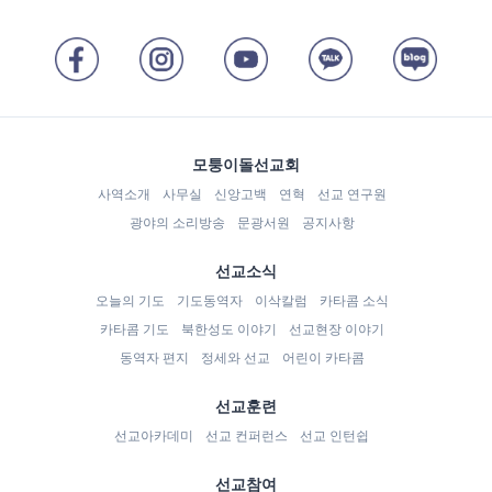
모퉁이돌선교회
사역소개
사무실
신앙고백
연혁
선교 연구원
광야의 소리방송
문광서원
공지사항
선교소식
오늘의 기도
기도동역자
이삭칼럼
카타콤 소식
카타콤 기도
북한성도 이야기
선교현장 이야기
동역자 편지
정세와 선교
어린이 카타콤
선교훈련
선교아카데미
선교 컨퍼런스
선교 인턴쉽
선교참여