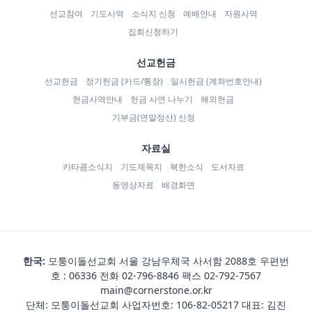
선교참여
기도사역
소식지 신청
예배안내
자원사역
집회신청하기
선교헌금
선교헌금
정기헌금 (카드/통장)
일시헌금 (계좌번호안내)
헌금사역안내
헌금 사연 나누기
해외헌금
기부금(연말정산) 신청
자료실
카타콤소식지
기도제목지
북한소식
도서자료
동영상자료
배경화면
한국:
모퉁이돌선교회 서울 강남우체국 사서함 2088호 우편번
호 : 06336 전화
02-796-8846
팩스 02-792-7567
main@cornerstone.or.kr
단체: 모퉁이돌선교회 사업자번호: 106-82-05217 대표: 김진