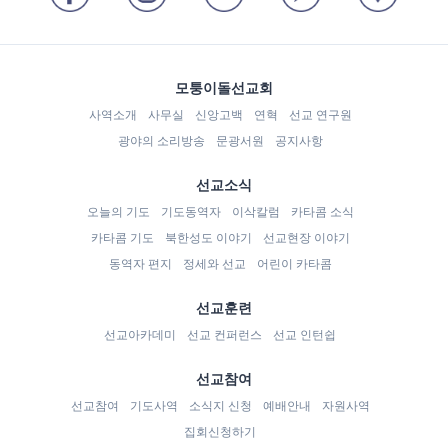
모퉁이돌선교회
사역소개
사무실
신앙고백
연혁
선교 연구원
광야의 소리방송
문광서원
공지사항
선교소식
오늘의 기도
기도동역자
이삭칼럼
카타콤 소식
카타콤 기도
북한성도 이야기
선교현장 이야기
동역자 편지
정세와 선교
어린이 카타콤
선교훈련
선교아카데미
선교 컨퍼런스
선교 인턴쉽
선교참여
선교참여
기도사역
소식지 신청
예배안내
자원사역
집회신청하기