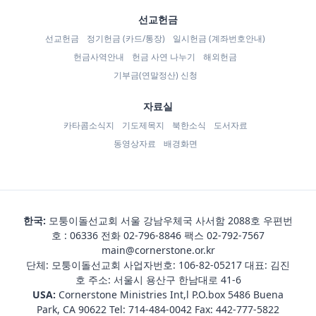
선교헌금
선교헌금
정기헌금 (카드/통장)
일시헌금 (계좌번호안내)
헌금사역안내
헌금 사연 나누기
해외헌금
기부금(연말정산) 신청
자료실
카타콤소식지
기도제목지
북한소식
도서자료
동영상자료
배경화면
한국:
모퉁이돌선교회 서울 강남우체국 사서함 2088호 우편번
호 : 06336 전화
02-796-8846
팩스 02-792-7567
main@cornerstone.or.kr
단체: 모퉁이돌선교회 사업자번호: 106-82-05217 대표: 김진
호 주소: 서울시 용산구 한남대로 41-6
USA:
Cornerstone Ministries Int,l P.O.box 5486 Buena
Park, CA 90622 Tel:
714-484-0042
Fax: 442-777-5822