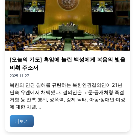
[오늘의 기도] 흑암에 눌린 백성에게 복음의 빛을
비춰 주소서
2025-11-27
북한의 인권 침해를 규탄하는 북한인권결의안이 21년
연속 유엔에서 채택됐다. 결의안은 고문·공개처형·즉결
처형 등 잔혹 행위, 성폭력, 강제 낙태, 아동·장애인·여성
에 대한 차별,...
더보기