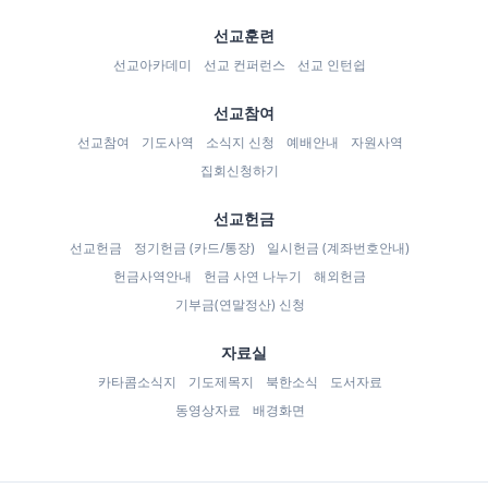
선교훈련
선교아카데미
선교 컨퍼런스
선교 인턴쉽
선교참여
선교참여
기도사역
소식지 신청
예배안내
자원사역
집회신청하기
선교헌금
선교헌금
정기헌금 (카드/통장)
일시헌금 (계좌번호안내)
헌금사역안내
헌금 사연 나누기
해외헌금
기부금(연말정산) 신청
자료실
카타콤소식지
기도제목지
북한소식
도서자료
동영상자료
배경화면