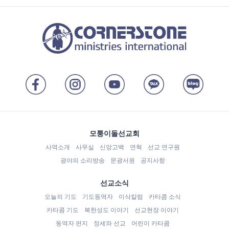
모퉁이돌선교회
사역소개
사무실
신앙고백
연혁
선교 연구원
광야의 소리방송
문광서원
공지사항
선교소식
오늘의 기도
기도동역자
이삭칼럼
카타콤 소식
카타콤 기도
북한성도 이야기
선교현장 이야기
동역자 편지
정세와 선교
어린이 카타콤