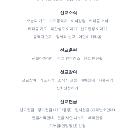
선교소식
오늘의 기도
기도동역자
이삭칼럼
카타콤 소식
카타콤 기도
북한성도 이야기
선교현장 이야기
동역자 편지
정세와 선교
어린이 카타콤
선교훈련
선교아카데미
선교 컨퍼런스
선교 인턴쉽
선교참여
선교참여
기도사역
소식지 신청
예배안내
자원사역
집회신청하기
선교헌금
선교헌금
정기헌금 (카드/통장)
일시헌금 (계좌번호안내)
헌금사역안내
헌금 사연 나누기
해외헌금
기부금(연말정산) 신청