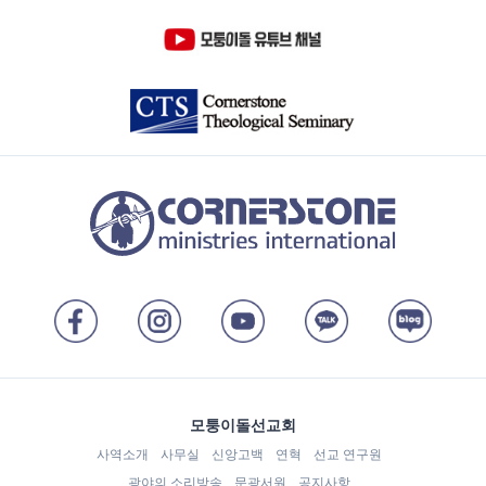
모퉁이돌선교회
사역소개
사무실
신앙고백
연혁
선교 연구원
광야의 소리방송
문광서원
공지사항