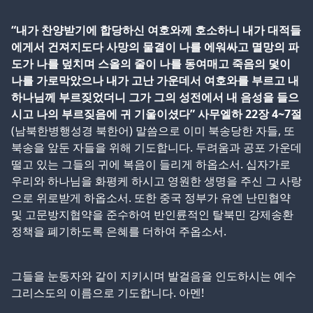
“내가 찬양받기에 합당하신 여호와께 호소하니 내가 대적들
에게서 건져지도다 사망의 물결이 나를 에워싸고 멸망의 파
도가 나를 덮치며 스올의 줄이 나를 동여매고 죽음의 덫이
나를 가로막았으나 내가 고난 가운데서 여호와를 부르고 내
하나님께 부르짖었더니 그가 그의 성전에서 내 음성을 들으
시고 나의 부르짖음에 귀 기울이셨다” 사무엘하 22장 4~7절
(남북한병행성경 북한어) 말씀으로 이미 북송당한 자들, 또
북송을 앞둔 자들을 위해 기도합니다. 두려움과 공포 가운데
떨고 있는 그들의 귀에 복음이 들리게 하옵소서. 십자가로
우리와 하나님을 화평케 하시고 영원한 생명을 주신 그 사랑
으로 위로받게 하옵소서. 또한 중국 정부가 유엔 난민협약
및 고문방지협약을 준수하여 반인륜적인 탈북민 강제송환
정책을 폐기하도록 은혜를 더하여 주옵소서.
그들을 눈동자와 같이 지키시며 발걸음을 인도하시는 예수
그리스도의 이름으로 기도합니다. 아멘!