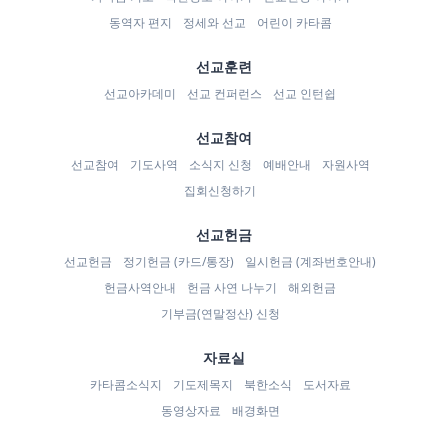
동역자 편지
정세와 선교
어린이 카타콤
선교훈련
선교아카데미
선교 컨퍼런스
선교 인턴쉽
선교참여
선교참여
기도사역
소식지 신청
예배안내
자원사역
집회신청하기
선교헌금
선교헌금
정기헌금 (카드/통장)
일시헌금 (계좌번호안내)
헌금사역안내
헌금 사연 나누기
해외헌금
기부금(연말정산) 신청
자료실
카타콤소식지
기도제목지
북한소식
도서자료
동영상자료
배경화면