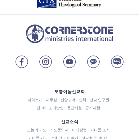
모퉁이돌선교회
사역소개
사무실
신앙고백
연혁
선교 연구원
광야의 소리방송
문광서원
공지사항
선교소식
오늘의 기도
기도동역자
이삭칼럼
카타콤 소식
카타콤 기도
북한성도 이야기
선교현장 이야기