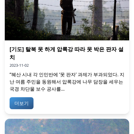
[기도] 탈북 못 하게 압록강 따라 못 박은 판자 설
치
2023-11-02
“혜산 시내 각 인민반에 ‘못 판자’ 과제가 부과되었다. 지
난 여름 주민을 동원해서 압록강에 나무 담장을 세우는
국경 차단물 보수 공사를...
더보기